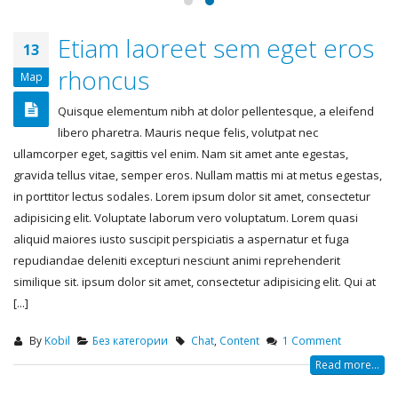
Etiam laoreet sem eget eros
13
rhoncus
Мар
Quisque elementum nibh at dolor pellentesque, a eleifend
libero pharetra. Mauris neque felis, volutpat nec
ullamcorper eget, sagittis vel enim. Nam sit amet ante egestas,
gravida tellus vitae, semper eros. Nullam mattis mi at metus egestas,
in porttitor lectus sodales. Lorem ipsum dolor sit amet, consectetur
adipisicing elit. Voluptate laborum vero voluptatum. Lorem quasi
aliquid maiores iusto suscipit perspiciatis a aspernatur et fuga
repudiandae deleniti excepturi nesciunt animi reprehenderit
similique sit. ipsum dolor sit amet, consectetur adipisicing elit. Qui at
[...]
By
Kobil
Без категории
Chat
,
Content
1 Comment
Read more...