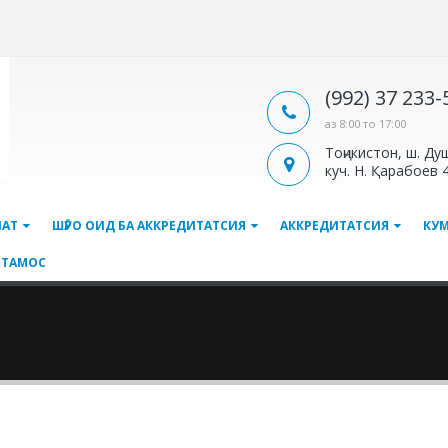
(992) 37 233
аз 8:00 то 17:00
Тоҷикистон, ш. Ду
куч. Н. Қарабоев 
ЛАТ
ШӮРО ОИД БА АККРЕДИТАТСИЯ
АККРЕДИТАТСИЯ
КУ
ТАМОС