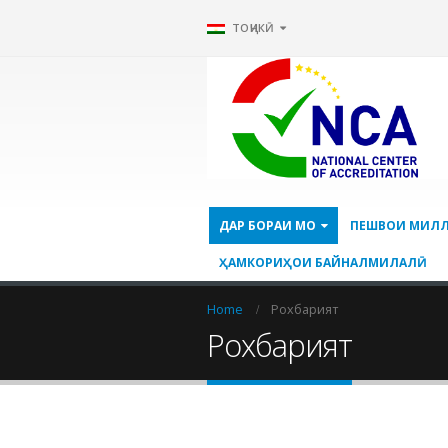
ТОҶИКӢ
ДАР БОРАИ МО
ПЕШВОИ МИЛ
ҲАМКОРИҲОИ БАЙНАЛМИЛАЛӢ
Home
Рохбарият
Рохбарият