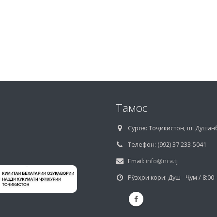
Тамос
Суроға:
Тоҷикистон, ш. Душанб
Телефон:
(992) 37 233-5041
Email:
info@nca.tj
Рӯзҳои кори:
Душ - Ҷум / 8:00 