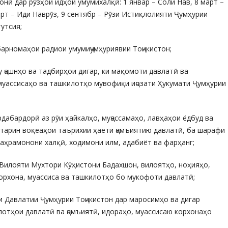
онӣ дар рӯзҳои идҳои умумихалқӣ: 1 январ – Соли Нав, 8 март –
арт – Иди Наврӯз, 9 сентябр – Рӯзи Истиқлолияти Ҷумҳурии
тутсия;
 барномаҳои радиои умумиҷумҳуриявии Тоҷикистон;
у ҷашнҳо ва тадбирҳои дигар, ки мақомоти давлатӣ ва
муассисаҳо ва ташкилотҳо мувофиқи иҷозати Ҳукумати Ҷумҳурии
дабардорӣ аз рӯи ҳайкалҳо, муҷассамаҳо, лавҳаҳои ёдбуд ва
тарин воқеаҳои таърихии ҳаёти ҷамъиятию давлатӣ, ба шарафи
қаҳрамонони халқӣ, ходимони илм, адабиёт ва фарҳанг;
 Вилояти Мухтори Кӯҳистони Бадахшон, вилоятҳо, ноҳияҳо,
орхона, муассиса ва ташкилотҳо бо мукофоти давлатӣ;
 Давлатии Ҷумҳурии Тоҷикистон дар маросимҳо ва дигар
лотҳои давлатӣ ва ҷамъиятӣ, идораҳо, муассисаю корхонаҳо