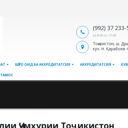
(992) 37 233
аз 8:00 то 17:00
Тоҷикистон, ш. Ду
куч. Н. Қарабоев 
ЛАТ
ШӮРО ОИД БА АККРЕДИТАТСИЯ
АККРЕДИТАТСИЯ
КУ
ТАМОС
лии Ҷумҳурии Тоҷикистон