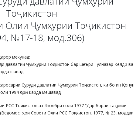
Суруди давлатии Ҷумҳурии
Тоҷикистон
и Олии Ҷумҳурии Тоҷикистон
94, №17-18, мод.306)
қарор мекунад:
уди давлатии Ҷумҳурии Тоҷикистон бар шеъри Гулназар Келдӣ ва
арда шавад.
 саросарии Суруди давлатии Ҷумҳурии Тоҷикистон, ки бо ин Қонун
соли 1994 ҷорӣ карда мешавад.
и РСС Тоҷикистон аз 4ноябри соли 1977 “Дар бораи таҳрири
 (Ведомостҳои Совети Олии РСС Тоҷикистон, 1977, № 23, моддаи