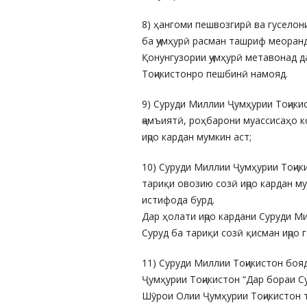
8) ҳангоми пешвозгирӣ ва гуселон
ба ҷумҳурӣ расман ташриф меоранд
Қонунгузории ҷумҳурӣ метавонад д
Тоҷикистонро пешбинӣ намояд.
9) Суруди Миллии Ҷумҳурии Тоҷик
ҷамъиятӣ, роҳбарони муассисаҳо 
иҷро кардан мумкин аст;
10) Суруди Миллии Ҷумҳурии Тоҷики
тариқи овозию созӣ иҷро кардан м
истифода бурд.
Дар ҳолати иҷро кардани Суруди М
Суруд ба тариқи созӣ қисман иҷро 
11) Суруди Миллии Тоҷикистон боя
Ҷумҳурии Тоҷикистон “Дар бораи С
Шӯрои Олии Ҷумҳурии Тоҷикистон т