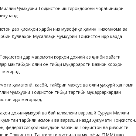
ди Миллии Ҷумҳурии Тоҷикистон иштирокдорони чорабиниҳои
екунанд;
кистон дар қисмҳои ҳарбӣ низ мувофиқи ҳамин Низомнома ва
бии Қувваҳои Мусаллаҳи Ҷумҳурии Тоҷикистон иҷро карда
 Тоҷикистон дар мақомоти корҳои дохилӣ аз ҷониби ҳайати
дар мактабҳои олии он тибқи муқаррароти Вазири корҳои
т мегирад;
моти ҳамагонӣ, касбӣ, тайёрии махсус ва олии ҷумҳурӣ ҳангоми
лии Ҷумҳурии Тоҷикистон тибқи тартиби муқарраркардаи
стон иҷро мегардад;
қаҳои дохилиҷумҳурӣ ва байналхалқии варзишӣ Суруди Миллии
Кумитаи тарбияи ҷисмонӣ ва варзиши назди Ҳукумати Тоҷикистон
он, федератсияҳои намудҳои варзиши Тоҷикистон ва ризоияти
нони Тоҷикистон, Ташкилоти мусоидати мудофиа (ТММ) иҷро