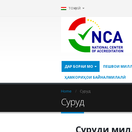
ТОҶИКӢ
ДАР БОРАИ МО
ПЕШВОИ МИЛ
ҲАМКОРИҲОИ БАЙНАЛМИЛАЛӢ
Home
Суруд
Суруд
Суруди мил