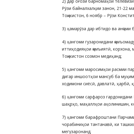
2) дар оғози барномаҳои телевизи
Рӯзи байналхалқии занон, 21-22 м
Тоҷикистон, 6 ноябр – Рӯзи Консти
3) ҳамарӯза дар ибтидо ва анҷоми
4) ҳангоми гузаронидани ҷамъомад
иттиҳодияҳои ҷамъиятӣ, корхона, 
Тоҷикистон созмон медиҳанд;
5) ҳангоми маросимҳои расмии пар
дигар иншоотҳои мансуб ба муҳим
ходимони сиёсӣ, давлатӣ, ҳарбӣ, 
6) ҳангоми сарфароз гардонидани
шаҳрҳо, маҳаллҳои аҳолинишин, к
7) ҳангоми барафроштани Парчами
чорабиниҳои тантанавӣ, ки ташки
мегузаронанд;