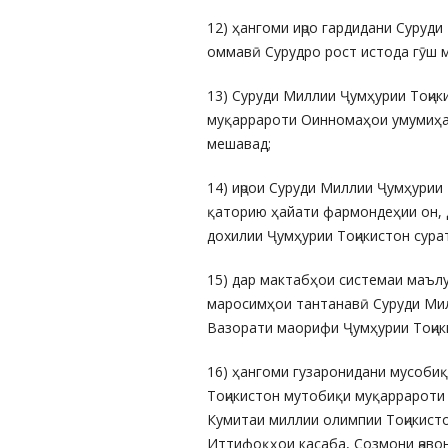
12) ҳангоми иҷро гардидани Суру
оммавӣ Сурудро рост истода гӯш м
13) Суруди Миллии Ҷумҳурии Тоҷи
муқаррароти Оинномаҳои умумиҳар
мешавад;
14) иҷрои Суруди Миллии Ҷумҳурии
қаторию ҳайати фармондеҳии он, 
дохилии Ҷумҳурии Тоҷикистон сура
15) дар мактабҳои системаи маълу
маросимҳои тантанавӣ Суруди Мил
Вазорати маорифи Ҷумҳурии Тоҷики
16) ҳангоми гузаронидани мусоби
Тоҷикистон мутобиқи муқаррароти 
Кумитаи миллии олимпии Тоҷикист
Иттифоқҳои касаба, Созмони ҷаво