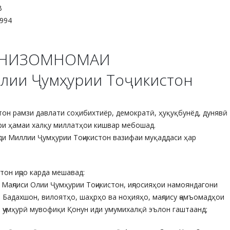
В
1994
НИЗОМНОМАИ
лии Ҷумҳурии Тоҷикистон
стон рамзи давлати соҳибихтиёр, демократӣ, ҳуқуқбунёд, дунявӣ
ори ҳамаи халқу миллатҳои кишвар мебошад.
ди Миллии Ҷумҳурии Тоҷикистон вазифаи муқаддаси ҳар
стон иҷро карда мешавад:
и Маҷлиси Олии Ҷумҳурии Тоҷикистон, иҷлосияҳои намояндагони
 Бадахшон, вилоятҳо, шаҳрҳо ва ноҳияҳо, маҷлису ҷамъомадҳои
ар ҷумҳурӣ мувофиқи Қонун иди умумихалқӣ эълон гаштаанд;