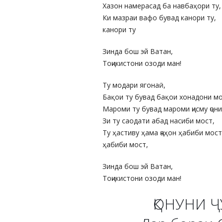
Хазон намерасад ба навбаҳори ту,
Ки мазраи вафо бувад канори ту,
канори ту
Зинда бош эй Ватан,
Тоҷикистони озоди ман!
Ту модари ягонаӣ,
Бақои ту бувад бақои хонадони мо
Мароми ту бувад мароми ҷисму ҷони
Зи ту саодати абад насиби мост,
Ту ҳастиву ҳама ҷаҳон ҳабиби мост
ҳабиби мост,
Зинда бош эй Ватан,
Тоҷикистони озоди ман!
ҚОНУНИ 