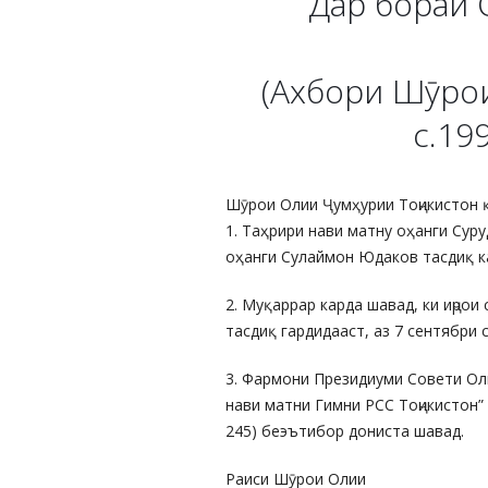
Дар бораи 
(Ахбори Шӯро
с.19
Шӯрои Олии Ҷумҳурии Тоҷикистон 
1. Таҳрири нави матну оҳанги Сур
оҳанги Сулаймон Юдаков тасдиқ к
2. Муқаррар карда шавад, ки иҷрои
тасдиқ гардидааст, аз 7 сентябри 
3. Фармони Президиуми Совети Оли
нави матни Гимни РСС Тоҷикистон”
245) беэътибор дониста шавад.
Раиси Шӯрои Олии