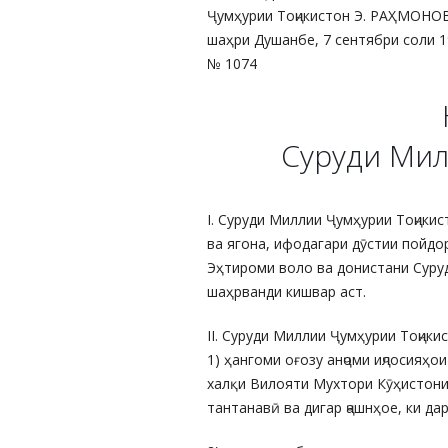
Ҷумҳурии Тоҷикистон Э. РАҲМОНО
шаҳри Душанбе, 7 сентябри соли 
№ 1074
Суруди Мил
I. Суруди Миллии Ҷумҳурии Тоҷики
ва ягона, ифодагари дӯстии пойд
Эҳтироми воло ва донистани Суру
шаҳрванди кишвар аст.
II. Суруди Миллии Ҷумҳурии Тоҷики
1) ҳангоми оғозу анҷоми иҷлосияҳо
халқи Вилояти Мухтори Кӯҳистони
тантанавӣ ва дигар ҷашнҳое, ки д