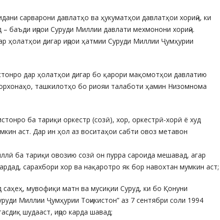
идани сарварони давлатҳо ва ҳукуматҳои давлатҳои хориҷӣ, ки
 – баъди иҷрои Суруди Миллии давлати мехмонони хориҷӣ.
ар ҳолатҳои дигар иҷрои ҳатмии Суруди Миллии Ҷумҳурии
истонро дар ҳолатҳои дигар бо қарори мақомотҳои давлатию
корхонаҳо, ташкилотҳо бо риояи талаботи ҳамин Низомнома
стонро ба тариқи оркестр (созӣ), хор, оркестрӣ-хорӣ ё худ
умкин аст. Дар ин ҳол аз воситаҳои сабти овоз метавон
иллӣ ба тариқи овозию созӣ он пурра сароида мешавад, агар
гардад, сарахбори хор ва нақаротро як бор навохтан мумкин аст;
д саҳеҳ, мувофиқи матн ва мусиқии Суруд, ки бо Қонуни
уруди Миллии Ҷумҳурии Тоҷикистон” аз 7 сентябри соли 1994
асдиқ шудааст, иҷро карда шавад;