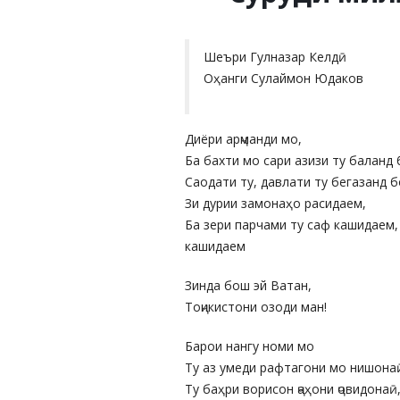
Шеъри Гулназар Келдӣ
Оҳанги Сулаймон Юдаков
Диёри арҷманди мо,
Ба бахти мо сари азизи ту баланд 
Саодати ту, давлати ту бегазанд б
Зи дурии замонаҳо расидаем,
Ба зери парчами ту саф кашидаем,
кашидаем
Зинда бош эй Ватан,
Тоҷикистони озоди ман!
Барои нангу номи мо
Ту аз умеди рафтагони мо нишона
Ту баҳри ворисон ҷаҳони ҷовидонаӣ