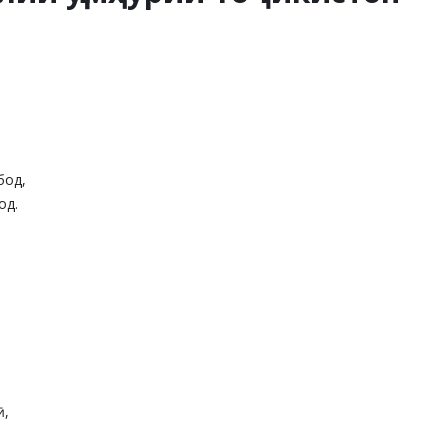
бод,
од.
ӣ,
,