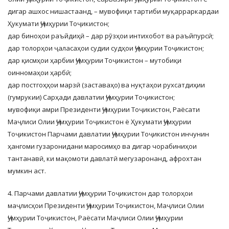
дигар ашхос нишастаанд, – мувофиқи тартиби муқарраркардаи
Ҳукумати Ҷумҳурии Тоҷикистон;
дар биноҳои раъйдиҳӣ – дар рӯзҳои интихобот ва раъйпурсӣ;
дар толорҳои ҷаласаҳои судии судҳои Ҷумҳурии Тоҷикистон;
дар қисмҳои ҳарбии Ҷумҳурии Тоҷикистон – мутобиқи
оинномаҳои ҳарбӣ;
дар постгоҳҳои марзӣ (заставаҳо) ва нуқтаҳои рухсатдиҳии
(гумрукии) Сарҳади давлатии Ҷумҳурии Тоҷикистон;
мувофиқи амри Президенти Ҷумҳурии Тоҷикистон, Раёсати
Маҷлиси Олии Ҷумҳурии Тоҷикистон ё Ҳукумати Ҷумҳурии
Тоҷикистон Парчами давлатии Ҷумҳурии Тоҷикистон инчунин
ҳангоми гузаронидани маросимҳо ва дигар чорабиниҳои
тантанавӣ, ки мақомоти давлатӣ мегузаронанд, афрохтан
мумкин аст.
4. Парчами давлатии Ҷумҳурии Тоҷикистон дар толорҳои
маҷлисҳои Президенти Ҷумҳурии Тоҷикистон, Маҷлиси Олии
Ҷумҳурии Тоҷикистон, Раёсати Маҷлиси Олии Ҷумҳурии