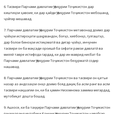
6. Тасвири Парчами давлатии Ҷумҳурии Тоҷикистон дар
киштиҳои ҳавоие, ки дар қайди Ҷумҳурии Тоҷикистон мебошанд,
ҷойгир мешавад.
7. Парчами давлатии Ҷумҳурии Тоҷикистон метавонад доимо дар
ҷойҳои истироҳати шаҳрвандон, боғҳо, хиёбонҳо, гулгаштҳо,
дар болои биноҳои истиқоматӣ ва дигар ҷойҳо, инчунин
тасвири он ба мақсади ороишӣ ба сифати рамзи давлатӣ ва
миллӣ тавре истифода гардад, ки дар ин маврид нисбат ба
Парчами давлатии Ҷумҳурии Тоҷикистон беҳурматӣ содир
нашавад.
8. Парчами давлатии Ҷумҳурии Тоҷикистон ва тасвири он қатъи
назар аз андозаҳои онҳо доимо бояд дақиқ ба асли ранг ва асли
тасвири нақшагии он, ки ба ҳамин Низомнома замима мегардад,
мутобиқат дошта бошад.
9. Ашхосе, ки ба таҳқири Парчами давлатии Ҷумҳурии Тоҷикистон
гунаҳкоранд мутобиқи Қонуни Ҷумҳурии Тоҷикистон ҷавобгар