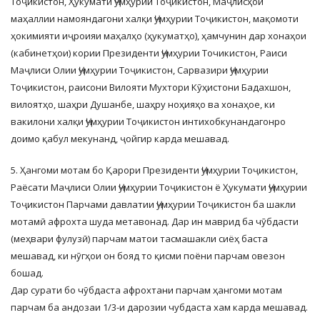
Тоҷикистон, Ҳукумати Ҷумҳурии Тоҷикистон, Маҷлисҳои
маҳаллии намояндагони халқи Ҷумҳурии Тоҷикистон, мақомоти
ҳокимияти иҷроияи маҳалҳо (ҳукуматҳо), ҳамчунин дар хонаҳои
(кабинетҳои) кории Президенти Ҷумҳурии Точикистон, Раиси
Маҷлиси Олии Ҷумҳурии Тоҷикистон, Сарвазири Ҷумҳурии
Тоҷикистон, раисони Вилояти Мухтори Кӯҳистони Бадахшон,
вилоятҳо, шаҳри Душанбе, шаҳру ноҳияҳо ва хонаҳое, ки
вакилони халқи Ҷумҳурии Тоҷикистон интихобкунандагонро
доимо қабул мекунанд, ҷойгир карда мешавад.
5. Ҳангоми мотам бо Қарори Президенти Ҷумҳурии Тоҷикистон,
Раёсати Маҷлиси Олии Ҷумҳурии Тоҷикистон ё Ҳукумати Ҷумҳурии
Тоҷикистон Парчами давлатии Ҷумҳурии Тоҷикистон ба шакли
мотамӣ афрохта шуда метавонад. Дар ин маврид ба чӯбдасти
(меҳвари фулузӣ) парчам матои тасмашакли сиёҳ баста
мешавад, ки нӯгҳои он бояд то қисми поёни парчам овезон
бошад.
Дар сурати бо чӯбдаста афрохтани парчам ҳангоми мотам
парчам ба андозаи 1/3-и дарозии чубдаста хам карда мешавад.