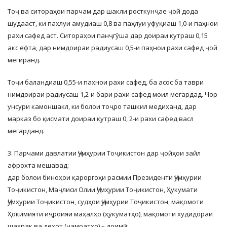
Тоҷ ва ситораҳои парчам дар шакли росткунҷае ҷой дода
шудааст, ки паҳлуи амудиаш 0,8 ва паҳлуи уфуқиаш 1,0-и паҳнои
рахи сафед аст. Ситораҳои панҷгӯша дар доираи қутраш 0,15
акс ёфта, дар нимдоираи радиусаш 0,5-и паҳнои рахи сафед ҷой
мегиранд.
Тоҷи баландиаш 0,55-и паҳнои рахи сафед, ба асос ба таври
нимдоираи радиусаш 1,2-и бари рахи сафед моил мегардад. Чор
унсури камоншакл, ки болои тоҷро ташкил медиҳанд, дар
марказ бо қисмати доираи қутраш 0, 2-и рахи сафед васл
мегарданд.
3. Парчами давлатии Ҷумҳурии Тоҷикистон дар ҷойҳои зайл
афрохта мешавад:
дар болои биноҳои қароргоҳи расмии Президенти Ҷумҳурии
Тоҷикистон, Маҷлиси Олии Ҷумҳурии Тоҷикистон, Ҳукумати
Ҷумҳурии Тоҷикистон, судҳои Ҷумҳурии Тоҷикистон, мақомоти
Ҳокимияти иҷроияи маҳалҳо (ҳукуматҳо), мақомоти худидораи
шаҳрак ва деҳот (ҷамоатҳо) – доимӣ;