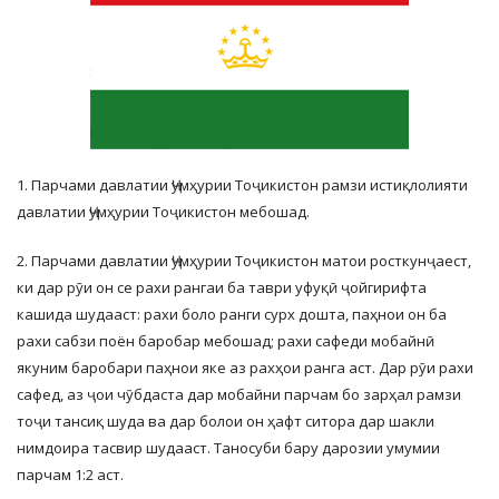
1. Парчами давлатии Ҷумҳурии Тоҷикистон рамзи истиқлолияти
давлатии Ҷумҳурии Тоҷикистон мебошад.
2. Парчами давлатии Ҷумҳурии Тоҷикистон матои росткунҷаест,
ки дар рӯи он се рахи рангаи ба таври уфуқӣ ҷойгирифта
кашида шудааст: рахи боло ранги сурх дошта, паҳнои он ба
рахи сабзи поён баробар мебошад; рахи сафеди мобайнӣ
якуним баробари паҳнои яке аз рахҳои ранга аст. Дар рӯи рахи
сафед, аз ҷои чӯбдаста дар мобайни парчам бо зарҳал рамзи
тоҷи тансиқ шуда ва дар болои он ҳафт ситора дар шакли
нимдоира тасвир шудааст. Таносуби бару дарозии умумии
парчам 1:2 аст.