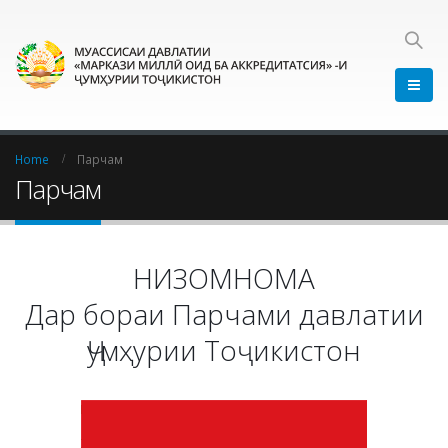
Home
Парчам
Парчам
НИЗОМНОМА
Дар бораи Парчами давлатии
Ҷумҳурии Тоҷикистон