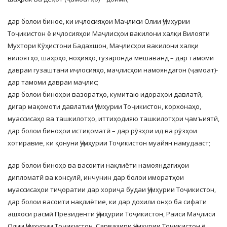
дар болои биное, ки иҷлосияҳои Маҷлиси Олии Ҷумҳурии
Тоҷикистон ё иҷлосияҳои Маҷлисҳои вакилони халқи Вилояти
Мухтори Кӯҳистони Бадахшон, Маҷлисҳои вакилони халқи
вилоятҳо, шаҳрҳо, ноҳияҳо, гузаронда мешаванд – дар тамоми
давраи гузаштани иҷлосияҳо, маҷлисҳои намояндагон (ҷамоат)-
дар тамоми давраи маҷлис;
дар болои биноҳои вазоратҳо, кумитаю идораҳои давлатӣ,
дигар мақомоти давлатии Ҷумҳурии Тоҷикистон, корхонаҳо,
муассисаҳо ва ташкилотҳо, иттиҳодияю ташкилотҳои ҷамъиятӣ,
дар болои биноҳои истиқоматӣ – дар рӯзҳои ид ва рӯзҳои
хотиравие, ки қонуни Ҷумҳурии Тоҷикистон муайян намудааст;
дар болои биноҳо ва васоити нақлиёти намояндагиҳои
дипломатӣ ва консулӣ, инчунин дар болои иморатҳои
муассисаҳои тиҷоратии дар хориҷа будаи Ҷумҳурии Тоҷикистон,
дар болои васоити нақлиётие, ки дар дохили онҳо ба сифати
ашхоси расмӣ Президенти Ҷумҳурии Тоҷикистон, Раиси Маҷлиси
Олии Ҷумҳурии Тоҷикистон, Сарвазири Ҷумҳурии Тоҷикистон ё