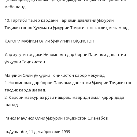
мебошанд.
10. Тартиби тайёр кардани Парчами давлатии Ҷумҳурии
Тоҷикистонро Ҳукумати Ҷумҳурии Тоҷикистон тасдиқ менамояд.
ҚАРОРИ МАҶЛИСИ ОЛИИ ҶУМҲУРИИ ТОҶИКИСТОН
Дар хусуси тасдиқи Низомнома дар бораи Парчами давлатии
Ҷумҳурии Тоҷикистон
Маҷлиси Олии Ҷумҳурии Тоҷикистон қарор мекунад:
1. Низомнома дар бораи Парчами давлатии Ҷумҳурии Тоҷикистон
тасдиқ карда шавад.
2. Қарори мазкур аз рӯзи нашраш мавриди амал қарор дода
шавад.
Раиси Маҷлиси Олии Ҷумҳурии Тоҷикистон С.Раҷабов
ш.Душанбе, 11 декабри соли 1999