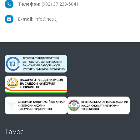
Телефон:
(992) 37 233-5041
E-mail:
info@nca.tj
Тамос