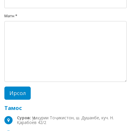
Матн *
Тамос
Суроға:
Ҷумҳурии Тоҷикистон, ш. Душанбе, куч. Н.
Қарабоев 42/2