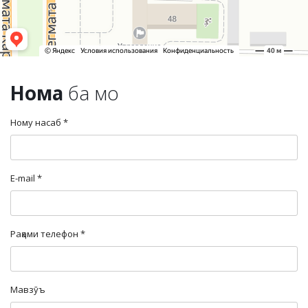
Нома
ба мо
Ному насаб *
Е-mail *
Рақами телефон *
Мавзӯъ