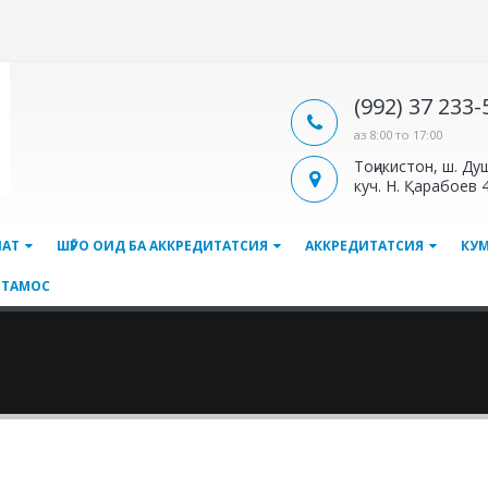
(992) 37 233
аз 8:00 то 17:00
Тоҷикистон, ш. Ду
куч. Н. Қарабоев 
ЛАТ
ШӮРО ОИД БА АККРЕДИТАТСИЯ
АККРЕДИТАТСИЯ
КУ
ТАМОС