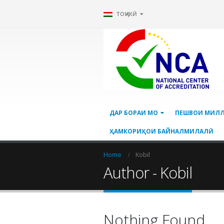
ТОҶИКӢ
ДАР БОРАИ МО
ПЕШВОИ МИЛ
ҲАМКОРИҲОИ БАЙНАЛМИЛАЛӢ
Home
Kobil
Author - Kobil
Nothing Found